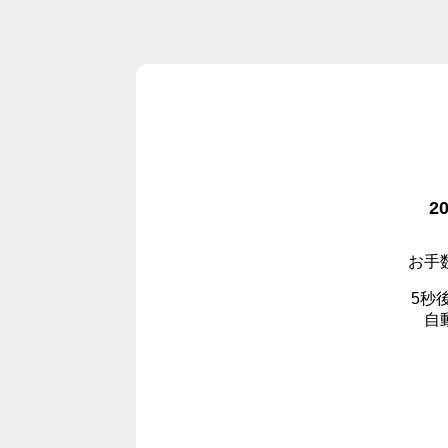
2
お手
5秒
自