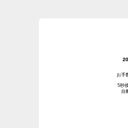
2
お手
5秒
自